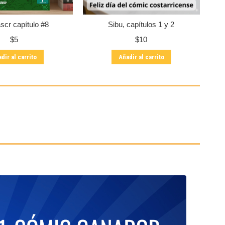
scr capítulo #8
Sibu, capítulos 1 y 2
$
5
$
10
dir al carrito
Añadir al carrito