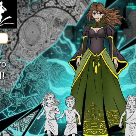
r
vo
l!