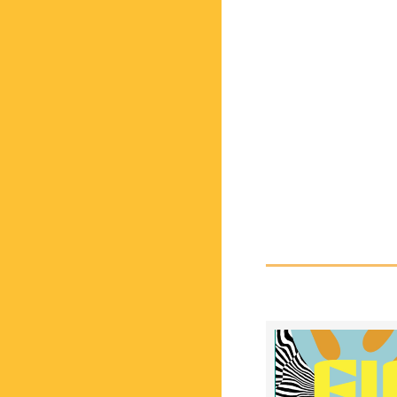
DIC
20