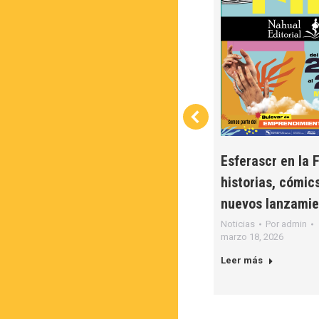
Cierre de año creativo:
ic
balance, procesos y
Esferascr en la 
futuro del cómic tico
historias, cómic
Noticias
Por
admin
diciembre 20, 2025
nuevos lanzamie
Leer más
Noticias
Por
admin
marzo 18, 2026
Leer más