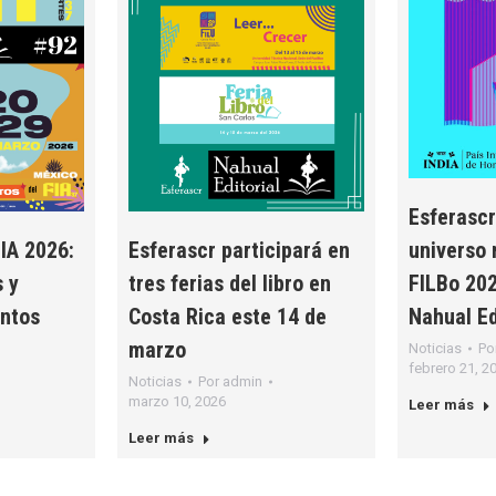
Esferascr
FIA 2026:
Esferascr participará en
universo 
s y
tres ferias del libro en
FILBo 202
ntos
Costa Rica este 14 de
Nahual Ed
marzo
Noticias
Po
febrero 21, 2
Noticias
Por
admin
marzo 10, 2026
Leer más
Leer más