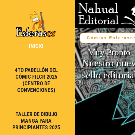
Cómics Esferasc
INICIO
Muy Pronto
Nuestro nue
4TO PABELLÓN DEL
sello editoria
CÓMIC FILCR 2025
(CENTRO DE
CONVENCIONES)
TALLER DE DIBUJO
MANGA PARA
PRINCIPIANTES 2025