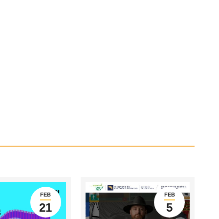
FEB
FEB
21
5