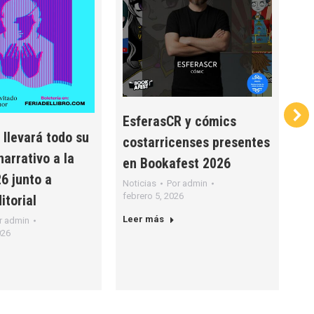
EsferasCR y cómics
Na
 llevará todo su
costarricenses presentes
nu
narrativo a la
en Bookafest 2026
co
6 junto a
Noticias
Por
admin
Not
febrero 5, 2026
feb
itorial
Leer más
Le
r
admin
026