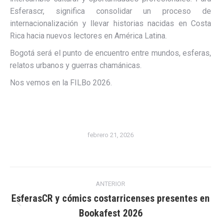
Esferascr, significa consolidar un proceso de
internacionalización y llevar historias nacidas en Costa
Rica hacia nuevos lectores en América Latina.
Bogotá será el punto de encuentro entre mundos, esferas,
relatos urbanos y guerras chamánicas.
Nos vemos en la FILBo 2026.
febrero 21, 2026
Navegación
ANTERIOR
entre
EsferasCR y cómics costarricenses presentes en
Publicación
Bookafest 2026
publicaciones
anterior: