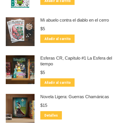
Añadir al carrito
Mi abuelo contra el diablo en el cerro
$
5
Añadir al carrito
Esferas CR, Capítulo #1 La Esfera del
tiempo
$
5
Añadir al carrito
Novela Ligera: Guerras Chamánicas
$
15
Detalles