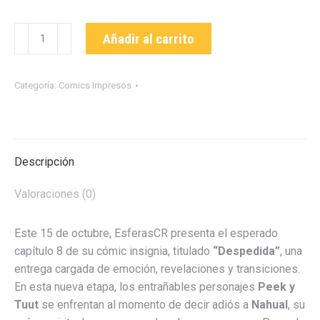
Esferascr
Añadir al carrito
capítulo
#8
cantidad
Categoría:
Comics Impresos
Descripción
Valoraciones (0)
Este 15 de octubre, EsferasCR presenta el esperado
capítulo 8 de su cómic insignia, titulado
“Despedida”
, una
entrega cargada de emoción, revelaciones y transiciones.
En esta nueva etapa, los entrañables personajes
Peek y
Tuut
se enfrentan al momento de decir adiós a
Nahual
, su