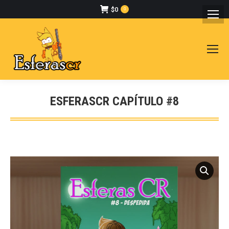
$
0
0
ESFERASCR CAPÍTULO #8
Estás aquí: