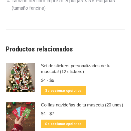
Tamaño del libro imprezo: 8 pulgas X 5.5 Pulgadas
(tamaño fancine)
Productos relacionados
Set de stickers personalizados de tu
mascota! (12 stickers)
Rango
$
4
-
$
6
de
Este
Seleccionar opciones
precios:
producto
desde
$4
tiene
Colillas navideñas de tu mascota (20 unds)
hasta
múltiples
Rango
$
4
-
$
7
$6
variantes.
de
Este
Seleccionar opciones
precios:
Las
producto
desde