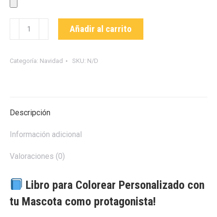
Fanzine
Añadir al carrito
para
colorear
personalizado
Categoría:
Navidad
SKU:
N/D
(12
ilustraciones
de
su
Descripción
mascota)
cantidad
Información adicional
Valoraciones (0)
Libro para Colorear Personalizado con
tu Mascota como protagonista!