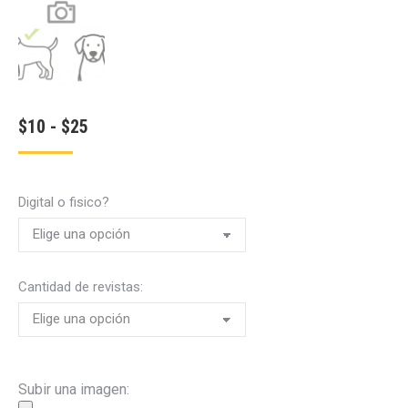
Rango
$
10
-
$
25
de
precios:
Digital o fisico?
desde
$10
hasta
Cantidad de revistas:
$25
Subir una imagen: