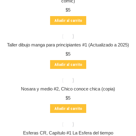
cómic)
opciones
$
5
se
pueden
Añadir al carrito
elegir
en
la
página
Taller dibujo manga para principiantes #1 (Actualizado a 2025)
de
producto
$
5
Añadir al carrito
Nosara y medio #2, Chico conoce chica (copia)
$
5
Añadir al carrito
Esferas CR, Capítulo #1 La Esfera del tiempo