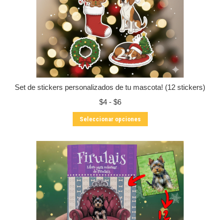
Set de stickers personalizados de tu mascota! (12 stickers)
Rango
$
4
-
$
6
de
Este
Seleccionar opciones
precios:
producto
desde
tiene
$4
múltiples
hasta
variantes.
$6
Las
opciones
se
pueden
elegir
en