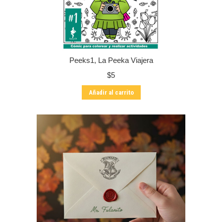
de
producto
Peeks1, La Peeka Viajera
$
5
Añadir al carrito