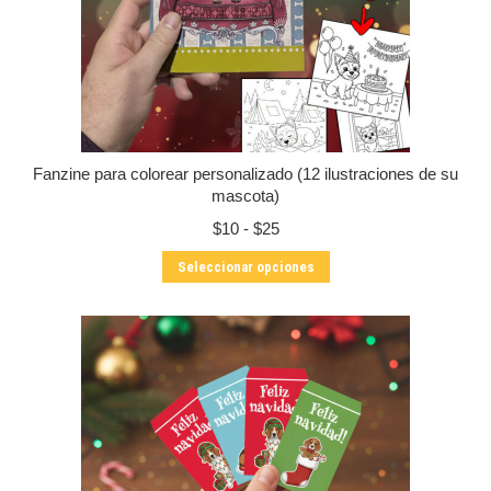
la
página
de
producto
Fanzine para colorear personalizado (12 ilustraciones de su
mascota)
Rango
$
10
-
$
25
de
Este
Seleccionar opciones
precios:
producto
desde
tiene
$10
múltiples
hasta
variantes.
$25
Las
opciones
se
pueden
elegir
en