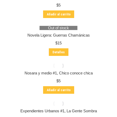
$
5
Añadir al carrito
Out of stock
Novela Ligera: Guerras Chamánicas
$
15
Detalles
Nosara y medio #1, Chico conoce chica
$
5
Añadir al carrito
Expendientes Urbanos #1, La Gente Sombra