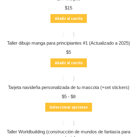
$
15
Añadir al carrito
Taller dibujo manga para principiantes #1 (Actualizado a 2025)
$
5
Añadir al carrito
Tarjeta navideña personalizada de tu mascota (+set stickers)
Rango
$
5
-
$
8
de
Este
Seleccionar opciones
precios:
producto
desde
tiene
$5
múltiples
hasta
variantes.
Taller Worldbuilding (construcción de mundos de fantasía para
$8
Las