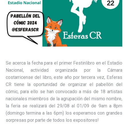
22
Se acerca la fecha para el primer Festinlibro en el Estadio
Nacional, actividad organizada por la Cámara
costarricense del libro, este año por tercera vez, Esferas
CR tiene la oportunidad de organizar el pabellón del
cómic, para ello se han convocado a más de 18 artistas
nacionales miembros de la agrupación del mismo nombre,
la feria se realizará del 29/08 al 01/09 de 9am a 8pm
(domingo termina a las 6pm) los esperamos con grandes
sorpresas por parte de todos los expositores!