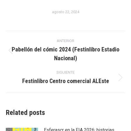
agosto 22, 2024
Navegación
ANTERIOR
entre
Pabellón del cómic 2024 (Festinlibro Estadio
Publicación
Nacional)
publicaciones
anterior:
SIGUIENTE
Festinlibro Centro comercial ALEste
Publicación
siguiente:
Related posts
Esferascr en la FIA 2026: historias,