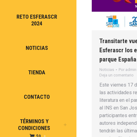
RETO ESFERASCR
2024
Transitarte vu
NOTICIAS
Esferascr los 
parque España
Noticias
Por
admin
TIENDA
Deja un comentario
Este viernes 17 
las actividades r
CONTACTO
literatura en el p
al INS en San Jo
participantes entr
TÉRMINOS Y
autores independ
CONDICIONES
tendrán las últi
$
0
0