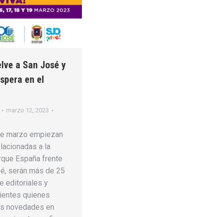
elve a San José y
espera en el
marzo 12, 2023
de marzo empiezan
elacionadas a la
arque España frente
sé, serán más de 25
e editoriales y
ientes quienes
mas novedades en