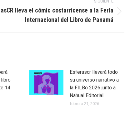
SIGUIENTE
rasCR lleva el cómic costarricense a la Feria
ón
Internacional del Libro de Panamá
pará
Esferascr llevará todo
 libro
su universo narrativo a
te 14
la FILBo 2026 junto a
Nahual Editorial
febrero 21, 2026