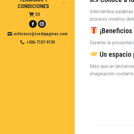
CONDICIONES
Intercambia palabras
$
0
0
proceso creativo det
Facebook
Instagram
¡Beneficios 
esferascr@credipaginas.com
page
page
+506-7107-9139
Durante la presentac
opens
opens
in
in
Un espacio 
new
new
window
window
Más que un lanzamien
imaginación costarri
Navegació