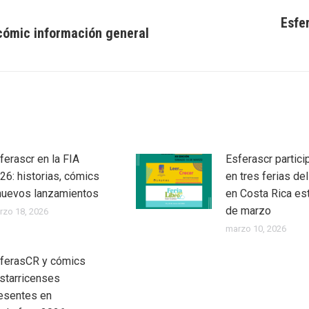
Esfe
cómic información general
Publicaci
nes
siguiente:
ferascr en la FIA
Esferascr partici
26: historias, cómics
en tres ferias del
nuevos lanzamientos
en Costa Rica es
de marzo
rzo 18, 2026
marzo 10, 2026
ferasCR y cómics
starricenses
esentes en