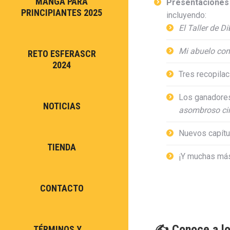
MANGA PARA
Presentaciones 
PRINCIPIANTES 2025
incluyendo:
El Taller de D
Mi abuelo cont
RETO ESFERASCR
2024
Tres recopila
Los ganadore
NOTICIAS
asombroso cir
Nuevos capítul
TIENDA
¡Y muchas má
CONTACTO
✍️ Conoce a lo
TÉRMINOS Y