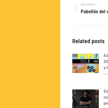
ANTERIOR
entre
Pabellón del 
Publicación
publicacio
anterior:
Related posts
Es
20
y 
ma
Es
co
pr