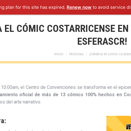
g plan for this site has expired.
Renew now
to avoid service di
A EL CÓMIC COSTARRICENSE EN
ESFERASCR!
Estás aquí:
Inicio
Noticias
¡Celebra el cómic costar
s 10:00am, el Centro de Convenciones se transforma en el epicent
zamiento oficial de más de 13 cómics 100% hechos en Co
os del arte narrativo.
ra: