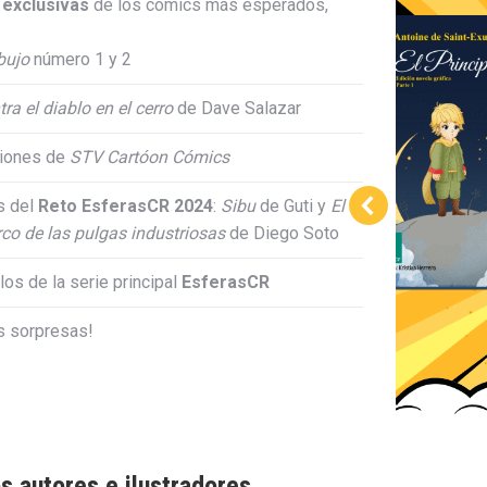
exclusivas
de los cómics más esperados,
ibujo
número 1 y 2
ra el diablo en el cerro
de Dave Salazar
ciones de
STV Cartóon Cómics
s del
Reto EsferasCR 2024
:
Sibu
de Guti y
El
co de las pulgas industriosas
de Diego Soto
os de la serie principal
EsferasCR
s sorpresas!
s autores e ilustradores